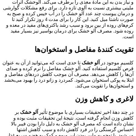
و نیاز بدن به این مادۀ مغذی را برطرف می‌کند. آلوخشک اثرات
ملینی بیشتری نسبت به آلوی تازه دارد. برای رفع مشکلات گوارشی
و درمان یبوست چند عدد آلو خشک را در آب خیس کرده و صبح به
صورت ناشتا میل کنید. این کار را برای مدت 4 روز تکرار کنید تا
کرم‌های روده از بین برود و سبب رشد باکتری‌های مفید در معده و
روده شود. مصرف آلو خشک برای درمان بواسیر نیز بسیار مفید
است.
تقویت کنندۀ مفاصل و استخوان‌ها
کلسیم موجود در
آلو خشک
تا حدی است که می‌توانید از آن به عنوان
قرص کلسیم استفاده کنید. آلو خشک مفاصل را نرم کرده و صدای
آن‌ها را کاهش می‌دهد. مصرف آن موجب کاهش دردهای مفاصل و
ابتلا به پوکی استخوان می‌شود. کمردرد و زانو درد را بهبود می‌بخشد
و استخوان‌ها را تقویت می‌کند.
لاغری و کاهش وزن
در چند دهۀ اخیر تحقیقات بسیاری با موضوع تأثیر
آلو خشک
بر
کاهش وزن انجام گرفته است. نتیجۀ این تحقیقات مثبت بوده و
نشان داده است که مصرف آلو خشک به دلیل دارا بودن فیبر بالا
احساس گرسنگی را در فرد کاهش داده و سبب کاهش اشتها
می‌شود. با توجه به ملین بودن این میوه و کمک به هضم سریع غذا،