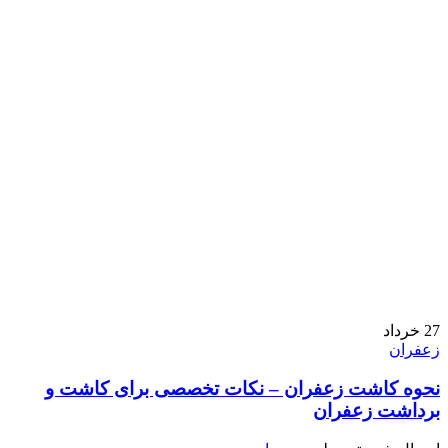
27
خرداد
زعفران
نحوه کاشت زعفران – نکات تخصصی برای کاشت و
برداشت زعفران