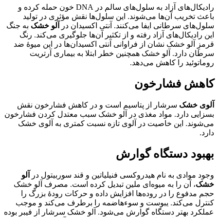
رادیکال‌های آزاد به سلول‌های سالم در DNA خون حمله کرده و
باعث تخریب آن‌ها می‌شوند. این سلول‌ها نقش مؤثری در تولید
سلول‌های سرطانی ایفا می‌کنند. آنتی اکسیدان در
آلو خشک
به جنگ
این رادیکال‌های آزاد رفته و از تکثیر آن‌ها جلوگیری می‌کند. رنگ
قرمزِ آلو خشک نشان از فراوانی آنتی اکسیدان‌ها در این میوۀ ضد
سرطان دارد. آلو خشک همچنین خطر ابتلا به بیماری آرتریت
روماتوئید را کاهش می‌دهد.
کاهش فشارخون
آلوی خشک
سرشار از پتاسیم است و در کاهش فشارخون نقش
بسزایی دارد. مواد مغذی در آلو خشک سبب معتدل کردن فشارخون
می‌شوند. این خاصیت در آلوی تازه نسبت کمتری به آلوی خشک
دارد.
بهبود دستگاه گوارش
وجود موادی به نام هیدروکسی فنیلیاتین و قند سوربیتول در
آلو
خشک
، آن را به میوه‌ای ملین تبدیل کرده است. مصرف آلو خشک
حجم مدفوع را در روده‌ها افزایش داده و حرکات رودۀ بزرگ را
کنترل می‌کند. یبوست و سوءهاضمه را برطرف می‌کند و موجب
عملکرد بهتر دستگاه گوارش می‌شود. آلو خشک سرشار از فیبر بوده