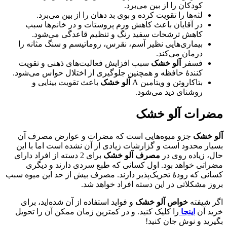
کودکان را از بین می‌برد.
لثه‌ها را تقویت کرده و بوی بد دهان را از بین می‌برد.
در آقایان باعث کاهش ورم پروستات و در خانم‌ها سبب
کاهش ترشحات سفید رنگ و تنظیم قاعدگی می‌شود.
بیماری‌هایی نظیر آسم، نقرس، روماتیسم و سنگ مثانه را
درمان می‌کند.
فسفر
آلو خشک
سبب افزایش فعالیت‌های ذهنی و تقویت
کنندۀ حافظه و همچنین جلوگیری از اختلال حواس می‌شود.
بتاکاروتن و ویتامین A
آلو خشک
باعث تقویت بینایی و
روشنای دید می‌شود.
مضرات آلو خشک
آلو خشک
جزو میوه‌هایی است که مضرات و عوارض مصرف آن
بسیار محدود است و گزارشات زیادی از آن نشده است اما با این
حال، زیاده روی در
مصرف آلو خشک
برای 2 دسته از افراد دارای
مضراتی خواهد بود. اول کسانی که طبع سردی دارند و دیگری
کسانی که رودۀ تحریک‌پذیر دارند. مصرف بیش از حد این میوه سبب
بروز مشکلاتی در این دسته افراد خواهد شد.
اگر شیفته
خواص آلو خشک
و فواید استفاده از آن شده‌اید، برای
خرید آن‌
اینجا
را کلیک کنید. و در کمترین زمان ممکن آن را تحویل
بگیرید و نوش جان کنید!