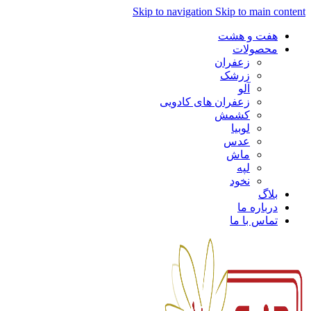
Skip to navigation
Skip to main content
هفت و هشت
محصولات
زعفران
زرشک
آلو
زعفران های کادویی
کشمش
لوبیا
عدس
ماش
لپه
نخود
بلاگ
درباره ما
تماس با ما