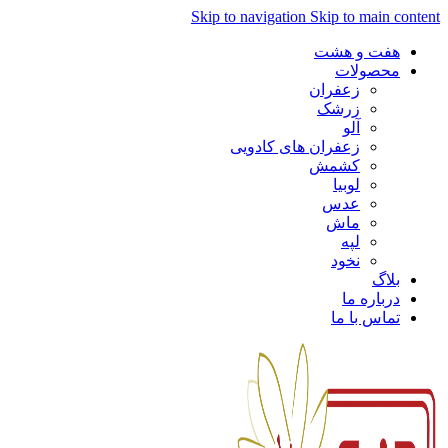
Skip to navigation
Skip to main content
هفت و هشت
محصولات
زعفران
زرشک
آلو
زعفران های کادویی
کشمش
لوبیا
عدس
ماش
لپه
نخود
بلاگ
درباره ما
تماس با ما