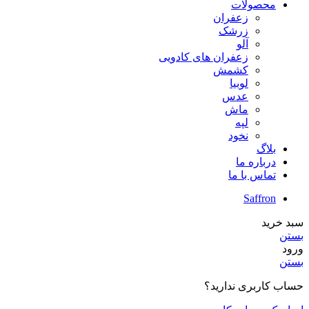
محصولات
زعفران
زرشک
آلو
زعفران های کادویی
کشمش
لوبیا
عدس
ماش
لپه
نخود
بلاگ
درباره ما
تماس با ما
Saffron
سبد خرید
بستن
ورود
بستن
حساب کاربری ندارید؟