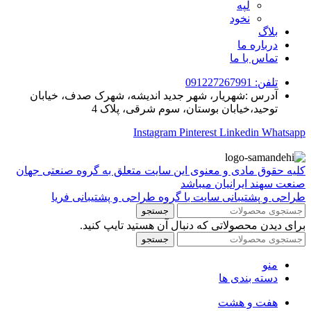
لپه
نخود
بلاگ
درباره ما
تماس با ما
تلفن: 091227267991
آدرس :شهریار، شهر جدید اندیشه، شهرک صدف، خیابان
توحید،خیابان بوستان، سوم شرقی، پلاک 4
Instagram
Pinterest
Linkedin
Whatsapp
کلیه حقوق مادی و معنوی این سایت متعلق به گروه صنعتی جهان
صنعت سهند ایرانیان میباشد
طراحی و پشتیبانی سایت با گروه طراحی و پشتیبانی فریا
جستجو
برای دیدن محصولاتی که دنبال آن هستید تایپ کنید.
جستجو
منو
دسته بندی ها
هفت و هشت