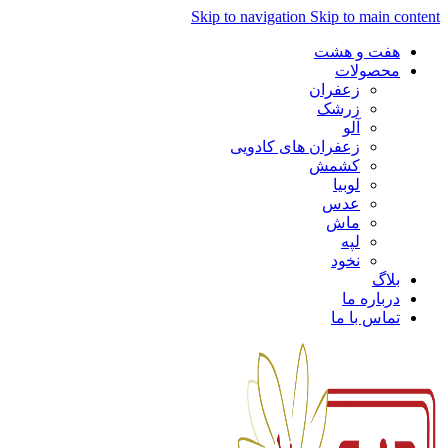
Skip to navigation
Skip to main content
هفت و هشت
محصولات
زعفران
زرشک
آلو
زعفران های کادویی
کشمش
لوبیا
عدس
ماش
لپه
نخود
بلاگ
درباره ما
تماس با ما