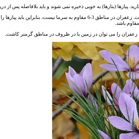
مرداد بهترین زمان برای کاشت در مکان های سردتر (مناطق 3-6) است. زعفران در من