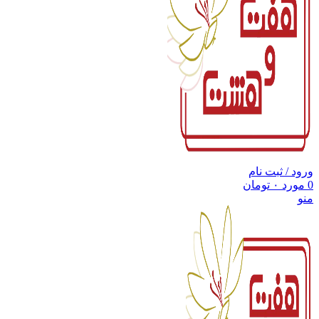
ورود / ثبت نام
0
مورد
۰
تومان
منو