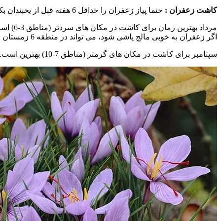
کاشت زعفران :
حتما پیاز زعفران را حداقل 6 هفته قبل از یخبندان بکارید. پیازها (بنازها) به خوبی ذخیره نمی شوند و باید بلافاصله پس از دریافت آنها کاشته شوند.
اگر زعفران به خوبی مالچ پاشی شود، می تواند در منطقه 6 زمستان مقاوم باشد.
سپتامبر برای کاشت در مکان های گرمتر (مناطق 7-10) بهترین است. زعفران را می توان در زمین یا در ظروف در مناطق گرمتر کاشت.