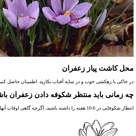
محل کاشت پیاز زعفران
در خاکی با زهکشی خوب و در سایه آفتاب بکارید. اطمینان حاصل کنی
چه زمانی باید منتظر شکوفه دادن زعفران باش
انتظار شکوفایی در 6-10 هفته را داشته باشید، اگرچه گاهی اوقات آنها در کمتر از 4-6 هفته شکوفا می شوند. قد گیاه زعفران، در زمان بلوغ به 4 اینچ می رسد.