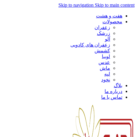
Skip to navigation
Skip to main content
هفت و هشت
محصولات
زعفران
زرشک
آلو
زعفران های کادویی
کشمش
لوبیا
عدس
ماش
لپه
نخود
بلاگ
درباره ما
تماس با ما