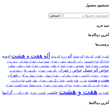
جستجوی محصول
جستجو
سبد خرید
آخرین دیدگاه ها
برچسب‌ها
آلو هفت و هشت
آلو زرد
ادویه
آشپزی
آفتابی
آلو بخارا
آلو خشک
آلو سیاه
انواع آلو
انواع کشمش
برای رنگ دهی بیشتر زعفران
بسته بندی زعفران صادراتی
ترش مزه
تشخیص زعفران اصل
تشخیص زعفران اصل از تقلبی
تشخیص زعفران اصل و تقلبی
تنقلات
خواص آلو خشک
خواص زعفران
رنگ دهی زعفران
رنگ‌دهی بالا
زرشک قرمز
زعفران
زعفران
زعفران با کیفیت
زعفران صادراتی
زعفران ممتاز
زعفران ممتاز سرگل
هفت و هشت
شیرین
طبع
طبیعی
عامل رنگ دهی زعفران
عطر
فاسد
فواید دارویی
زعفران
قدرت رنگ دهی زعفران
مزایای بسته بندی زعفران
میوه خشک
نحوه کاشت زعفران
هفت و هشت
چاشنی
گرانبها
نگهدارنده
کاشت زعفران
کالری آلو زرد
آخرین دیدگاه‌ها