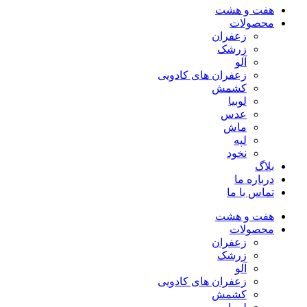
هفت و هشت
محصولات
زعفران
زرشک
آلو
زعفران های کادویی
کشمش
لوبیا
عدس
ماش
لپه
نخود
بلاگ
درباره ما
تماس با ما
هفت و هشت
محصولات
زعفران
زرشک
آلو
زعفران های کادویی
کشمش