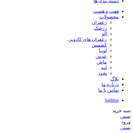
دسته بندی ها
هفت و هشت
محصولات
زعفران
زرشک
آلو
زعفران های کادویی
کشمش
لوبیا
عدس
ماش
لپه
نخود
بلاگ
درباره ما
تماس با ما
Saffron
سبد خرید
بستن
ورود
بستن