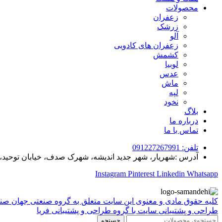
محصولات
زعفران
زرشک
آلو
زعفران های کادویی
کشمش
لوبیا
عدس
ماش
لپه
نخود
بلاگ
درباره ما
تماس با ما
تلفن: 091227267991
آدرس :شهریار، شهر جدید اندیشه، شهرک صدف، خیابان توحید،خ
Instagram
Pinterest
Linkedin
Whatsapp
کلیه حقوق مادی و معنوی این سایت متعلق به گروه صنعتی جهان صنعت
طراحی و پشتیبانی سایت با گروه طراحی و پشتیبانی فریا
جستجو