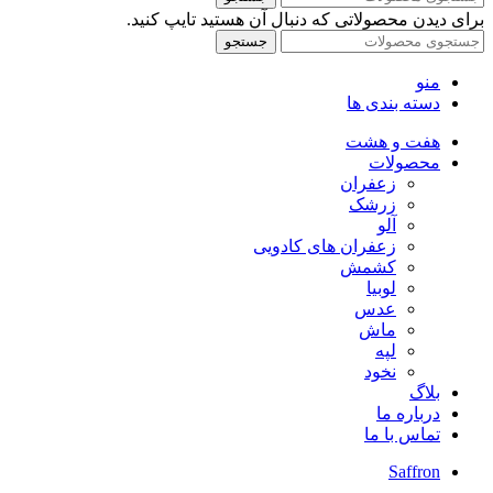
برای دیدن محصولاتی که دنبال آن هستید تایپ کنید.
جستجو
منو
دسته بندی ها
هفت و هشت
محصولات
زعفران
زرشک
آلو
زعفران های کادویی
کشمش
لوبیا
عدس
ماش
لپه
نخود
بلاگ
درباره ما
تماس با ما
Saffron