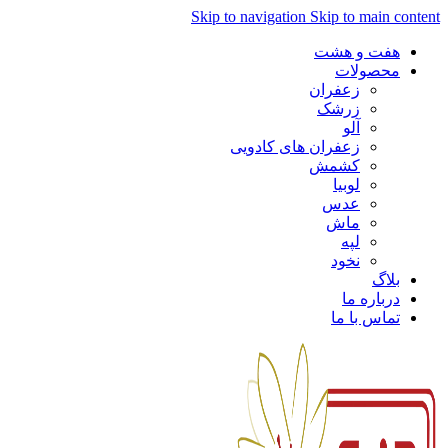
Skip to navigation
Skip to main content
هفت و هشت
محصولات
زعفران
زرشک
آلو
زعفران های کادویی
کشمش
لوبیا
عدس
ماش
لپه
نخود
بلاگ
درباره ما
تماس با ما