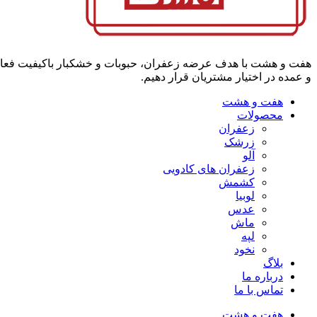
هفت و هشت با هدف عرضه زعفران، حبوبات و خشکبار باکیفیت فعالیت م
و عمده در اختیار مشتریان قرار دهیم.
هفت و هشت
محصولات
زعفران
زرشک
آلو
زعفران های کادویی
کشمش
لوبیا
عدس
ماش
لپه
نخود
بلاگ
درباره ما
تماس با ما
هفت و هشت