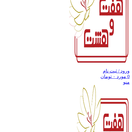
ورود / ثبت نام
0
مورد
۰
تومان
منو