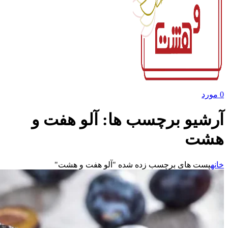
0
مورد
آرشیو برچسب ها: آلو هفت و
هشت
خانه
پست های برچسب زده شده "آلو هفت و هشت"