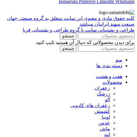
Instagram
Pinterest
Linkedin
Whatsapp
کلیه حقوق مادی و معنوی این سایت متعلق به گروه صنعتی جهان
صنعت سهند ایرانیان میباشد
طراحی و پشتیبانی سایت با گروه طراحی و پشتیبانی فریا
جستجو
برای دیدن محصولاتی که دنبال آن هستید تایپ کنید.
جستجو
منو
دسته بندی ها
هفت و هشت
محصولات
زعفران
زرشک
آلو
زعفران های کادویی
کشمش
لوبیا
عدس
ماش
لپه