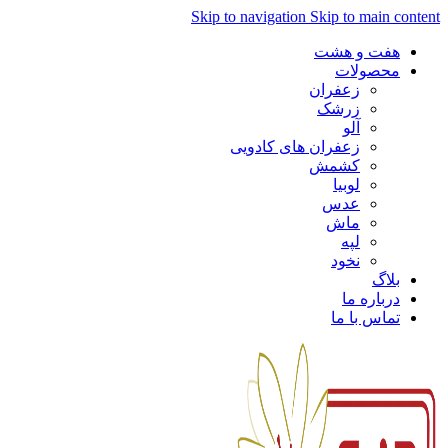
Skip to navigation
Skip to main content
هفت و هشت
محصولات
زعفران
زرشک
آلو
زعفران های کادویی
کشمش
لوبیا
عدس
ماش
لپه
نخود
بلاگ
درباره ما
تماس با ما