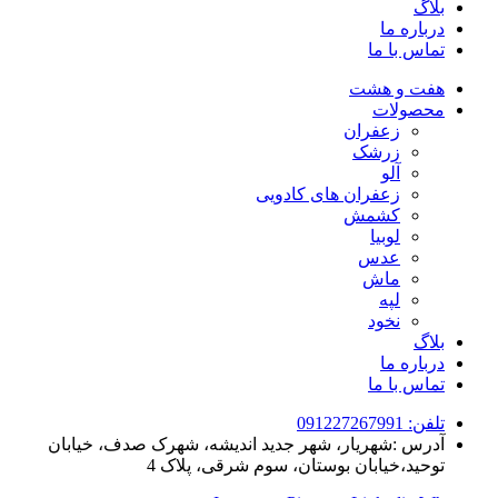
بلاگ
درباره ما
تماس با ما
هفت و هشت
محصولات
زعفران
زرشک
آلو
زعفران های کادویی
کشمش
لوبیا
عدس
ماش
لپه
نخود
بلاگ
درباره ما
تماس با ما
تلفن: 091227267991
آدرس :شهریار، شهر جدید اندیشه، شهرک صدف، خیابان
توحید،خیابان بوستان، سوم شرقی، پلاک 4