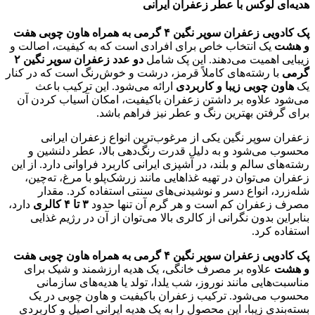
هدیه‌ای لوکس با عطر زعفران ایرانی
پک کادویی زعفران سوپر نگین ۴ گرمی به همراه هاون چوبی هفت
و هشت
یک انتخاب خاص برای افرادی است که به کیفیت، اصالت و
زیبایی اهمیت می‌دهند. این پک شامل
دو عدد زعفران سوپر نگین ۲
گرمی
با رشته‌های کاملاً قرمز، درشت و خوش‌رنگ است که در کنار
یک
هاون چوبی زیبا و کاربردی
ارائه می‌شود. این ترکیب باعث
می‌شود علاوه بر داشتن زعفران باکیفیت، امکان آسیاب کردن آن
برای گرفتن بهترین رنگ و عطر نیز فراهم باشد.
زعفران سوپر نگین یکی از مرغوب‌ترین انواع زعفران ایرانی
محسوب می‌شود و به دلیل قدرت رنگ‌دهی بالا، عطر دلنشین و
رشته‌های سالم و بلند، در آشپزی ایرانی کاربرد فراوانی دارد. از این
زعفران می‌توان در تهیه غذاهایی مانند زرشک‌پلو با مرغ، ته‌چین،
شله‌زرد، انواع دسر و نوشیدنی‌های سنتی استفاده کرد. مقدار
مصرف زعفران کم است و هر گرم آن تنها حدود
۳ تا ۴ کالری
دارد،
بنابراین بدون نگرانی از کالری بالا می‌توان از آن در رژیم غذایی
استفاده کرد.
پک کادویی زعفران سوپر نگین ۴ گرمی به همراه هاون چوبی هفت
و هشت
علاوه بر مصرف خانگی، یک هدیه ارزشمند و شیک برای
مناسبت‌هایی مانند نوروز، شب یلدا، تولد یا هدیه‌های سازمانی
محسوب می‌شود. ترکیب زعفران باکیفیت و هاون چوبی در یک
بسته‌بندی زیبا، این محصول را به یک هدیه ایرانی اصیل و کاربردی