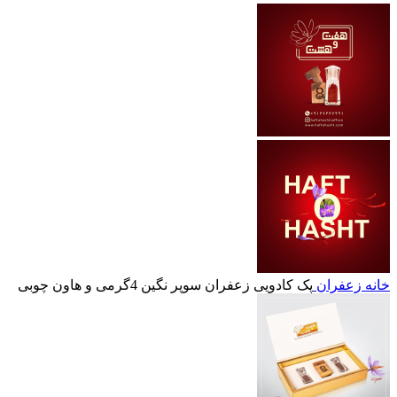
خانه
زعفران
پک کادویی زعفران سوپر نگین 4گرمی و هاون چوبی