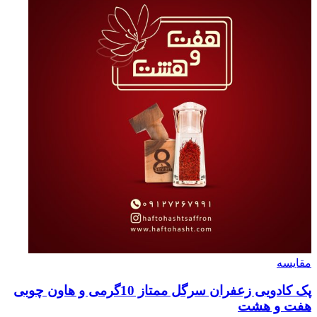
مقايسه
پک کادویی زعفران سرگل ممتاز 10گرمی و هاون چوبی
هفت و هشت