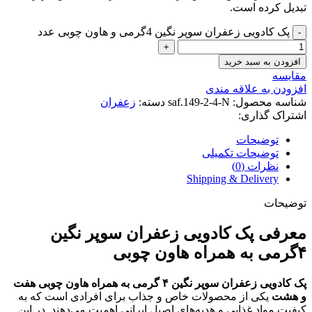
تبدیل کرده است.
پک کادویی زعفران سوپر نگین 4گرمی و هاون چوبی عدد
افزودن به سبد خرید
مقايسه
افزودن به علاقه مندی
شناسه محصول:
saf.149-2-4-N
دسته:
زعفران
اشتراک گذاری:
توضیحات
توضیحات تکمیلی
نظرات (0)
Shipping & Delivery
توضیحات
معرفی پک کادویی زعفران سوپر نگین
۴گرمی به همراه هاون چوبی
پک کادویی زعفران سوپر نگین ۴ گرمی به همراه هاون چوبی هفت
و هشت
یکی از محصولات خاص و جذاب برای افرادی است که به
کیفیت مواد غذایی و هدیه‌های اصیل ایرانی اهمیت می‌دهند. در این