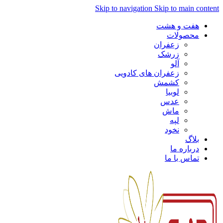
Skip to navigation
Skip to main content
هفت و هشت
محصولات
زعفران
زرشک
آلو
زعفران های کادویی
کشمش
لوبیا
عدس
ماش
لپه
نخود
بلاگ
درباره ما
تماس با ما