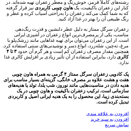
رشته‌های کاملاً قرمز، خوش‌رنگ و معطر زعفران تهیه شده‌اند. در
کنار این زعفران باکیفیت، یک
هاون چوبی کاربردی
نیز قرار گرفته
که به شما کمک می‌کند زعفران را به‌راحتی آسیاب کرده و عطر و
رنگ طبیعی آن را بهتر در غذا آزاد کنید.
زعفران سرگل ممتاز به دلیل عطر دلنشین و قدرت رنگ‌دهی
مناسب، یکی از پرمصرف‌ترین انواع زعفران در آشپزی ایرانی
است. از این زعفران می‌توان برای تهیه غذاهایی مانند زرشک‌پلو با
مرغ، ته‌چین، شله‌زرد، انواع دسر و نوشیدنی‌های سنتی استفاده کرد.
همچنین مقدار مصرف زعفران کم است و هر گرم آن حدود
۳ تا ۴
کالری
دارد، بنابراین استفاده از آن تأثیر زیادی بر افزایش کالری غذا
ندارد.
پک کادویی زعفران سرگل ممتاز ۴ گرمی به همراه هاون چوبی
هفت و هشت
علاوه بر مصرف خانگی، گزینه‌ای بسیار مناسب برای
هدیه دادن در مناسبت‌هایی مانند نوروز، شب یلدا، تولد یا هدیه‌های
سازمانی است. ترکیب زعفران باکیفیت و هاون چوبی در یک
بسته‌بندی زیبا، این محصول را به یک هدیه ایرانی اصیل و کاربردی
تبدیل کرده است.
افزودن به علاقه مندی
افزودن به سبد خرید
نمایش سریع