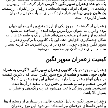
پک،
دو عدد زعفران سوپر نگین ۲ گرمی
قرار گرفته که از بهترین
رشته‌های زعفران ایرانی تهیه شده‌اند. در کنار این زعفران ارزشمند،
یک
هاون چوبی زیبا
نیز قرار دارد که برای آسیاب کردن زعفران
بسیار کاربردی است.
زعفران از گذشته تا امروز یکی از ارزشمندترین ادویه‌های جهان
بوده و ایران به عنوان بزرگ‌ترین تولیدکننده آن شناخته می‌شود.
استفاده از زعفران مرغوب می‌تواند عطر، رنگ و طعم غذاها را به
شکل چشمگیری افزایش دهد. این پک کادویی با ترکیب زعفران
سوپر نگین و هاون چوبی، علاوه بر کاربرد آشپزی، یک گزینه بسیار
مناسب برای هدیه دادن نیز محسوب می‌شود.
کیفیت زعفران سوپر نگین
زعفران موجود در
پک کادویی زعفران سوپر نگین ۴ گرمی به همراه
هاون چوبی هفت و هشت
از نوع سوپر نگین است که بالاترین کیفیت
در میان انواع زعفران را دارد. رشته‌های این نوع زعفران کاملاً
قرمز، ضخیم و سالم هستند و بخش زرد یا سفید در آن‌ها دیده
نمی‌شود. همین ویژگی باعث می‌شود قدرت رنگ‌دهی و عطر آن
بسیار بالا باشد.
زعفران سوپر نگین به دلیل کیفیت عالی، در بسیاری از رستوران‌ها
و آشپزخانه‌های حرفه‌ای نیز استفاده می‌شود. این نوع زعفران