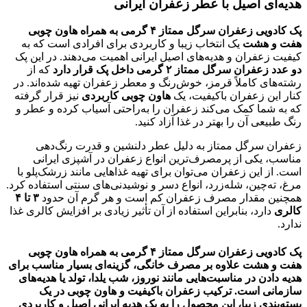
هدیه‌ای اصیل با عطر زعفران ایرانی
پک کادویی زعفران سرگل ممتاز ۴ گرمی به همراه هاون چوبی
هفت و هشت
یک انتخاب زیبا و کاربردی برای افرادی است که به
کیفیت زعفران و هدیه‌های اصیل ایرانی اهمیت می‌دهند. در این پک
دو عدد زعفران سرگل ممتاز ۲ گرمی داخل پک قرار دارد
که از
رشته‌های کاملاً قرمز، خوش‌رنگ و معطر زعفران تهیه شده‌اند. در
کنار این زعفران باکیفیت، یک
هاون چوبی کاربردی
نیز قرار گرفته
که به شما کمک می‌کند زعفران را به‌راحتی آسیاب کرده و عطر و
رنگ طبیعی آن را بهتر در غذا آزاد کنید.
زعفران سرگل ممتاز به دلیل عطر دلنشین و قدرت رنگ‌دهی
مناسب، یکی از پرمصرف‌ترین انواع زعفران در آشپزی ایرانی
است. از این زعفران می‌توان برای تهیه غذاهایی مانند زرشک‌پلو با
مرغ، ته‌چین، شله‌زرد، انواع دسر و نوشیدنی‌های سنتی استفاده کرد.
همچنین مقدار مصرف زعفران کم است و هر گرم آن حدود
۳ تا ۴
کالری
دارد، بنابراین استفاده از آن تأثیر زیادی بر افزایش کالری غذا
ندارد.
پک کادویی زعفران سرگل ممتاز ۴ گرمی به همراه هاون چوبی
هفت و هشت
علاوه بر مصرف خانگی، گزینه‌ای بسیار مناسب برای
هدیه دادن در مناسبت‌هایی مانند نوروز، شب یلدا، تولد یا هدیه‌های
سازمانی است. ترکیب زعفران باکیفیت و هاون چوبی در یک
بسته‌بندی زیبا، این محصول را به یک هدیه ایرانی اصیل و کاربردی