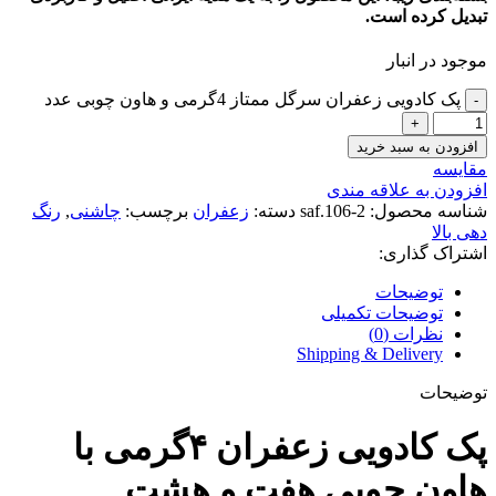
تبدیل کرده است.
موجود در انبار
پک کادویی زعفران سرگل ممتاز 4گرمی و هاون چوبی عدد
افزودن به سبد خرید
مقايسه
افزودن به علاقه مندی
شناسه محصول:
saf.106-2
دسته:
زعفران
برچسب:
چاشنی
,
رنگ
دهی بالا
اشتراک گذاری:
توضیحات
توضیحات تکمیلی
نظرات (0)
Shipping & Delivery
توضیحات
پک کادویی زعفران ۴گرمی با
هاون چوبی هفت و هشت