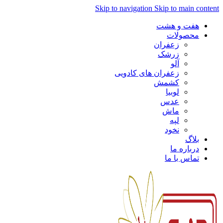
Skip to navigation
Skip to main content
هفت و هشت
محصولات
زعفران
زرشک
آلو
زعفران های کادویی
کشمش
لوبیا
عدس
ماش
لپه
نخود
بلاگ
درباره ما
تماس با ما