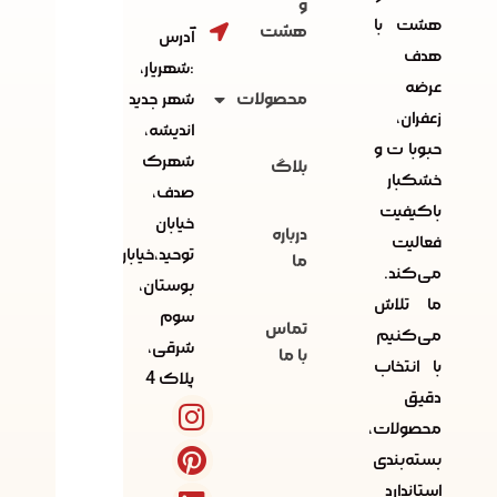
و
هشت با
هشت
آدرس
هدف
:شهریار،
عرضه
محصولات
شهر جدید
زعفران،
اندیشه،
حبوبات و
شهرک
بلاگ
خشکبار
صدف،
باکیفیت
خیابان
درباره
فعالیت
توحید،خیابان
ما
می‌کند.
بوستان،
ما تلاش
سوم
تماس
می‌کنیم
شرقی،
با ما
با انتخاب
پلاک 4
دقیق
محصولات،
بسته‌بندی
استاندارد