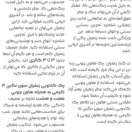
محسوب می‌شود و به دلیل قدرت
به دلیل قدرت رنگ‌دهی بالا، مقدار
رنگ‌دهی بالا، عطر دلنشین و
کمی از آن می‌تواند رنگ و عطر
رشته‌های سالم و بلند، در آشپزی
فوق‌العاده‌ای به غذاهایی مانند برنج
ایرانی کاربرد فراوانی دارد. از این
زعفرانی، شله‌زرد، ته‌چین، بستنی
زعفران می‌توان در تهیه غذاهایی
سنتی و انواع دسرها بدهد. این
مانند زرشک‌پلو با مرغ، ته‌چین،
ویژگی باعث شده زعفران یکی از
شله‌زرد، انواع دسر و نوشیدنی‌های
ارزشمندترین ادویه‌ها در آشپزی ایرانی
سنتی استفاده کرد. مقدار مصرف
باشد.
زعفران کم است و هر گرم آن تنها
۳ تا ۴ کالری
حدود
دارد، بنابراین
در کنار زعفران، یک هاون چوبی زیبا
بدون نگرانی از کالری بالا می‌توان از
نیز در این پک قرار گرفته است که
آن در رژیم غذایی استفاده کرد.
برای آسیاب کردن زعفران استفاده
می‌شود. استفاده از هاون چوبی
پک کادویی زعفران سوپر نگین ۴
کمک می‌کند عطر زعفران بهتر آزاد
گرمی به همراه هاون چوبی
شود و کیفیت آن حفظ شود.
هفت و هشت
علاوه بر مصرف
طراحی سنتی هاون نیز ظاهر پک
خانگی، یک هدیه ارزشمند و شیک
کادویی زعفران سوپر نگین ۵
برای مناسبت‌هایی مانند نوروز، شب
گرمی به همراه هاون چوبی را
یلدا، تولد یا هدیه‌های سازمانی
جذاب‌تر کرده است.
محسوب می‌شود. ترکیب زعفران
باکیفیت و هاون چوبی در یک