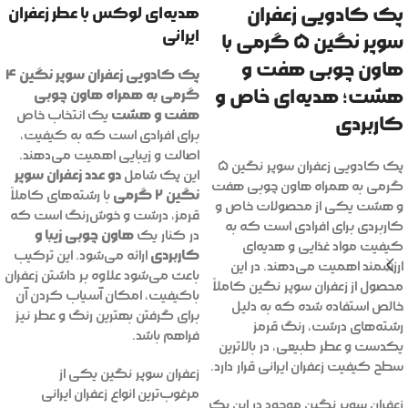
پک کادویی زعفران
هدیه‌ای لوکس با عطر زعفران
ایرانی
سوپر نگین ۵ گرمی با
هاون چوبی هفت و
پک کادویی زعفران سوپر نگین ۴
هشت؛ هدیه‌ای خاص و
گرمی به همراه هاون چوبی
هفت و هشت
یک انتخاب خاص
کاربردی
برای افرادی است که به کیفیت،
اصالت و زیبایی اهمیت می‌دهند.
پک کادویی زعفران سوپر نگین ۵
دو عدد زعفران سوپر
این پک شامل
گرمی به همراه هاون چوبی هفت
نگین ۲ گرمی
با رشته‌های کاملاً
و هشت یکی از محصولات خاص و
قرمز، درشت و خوش‌رنگ است که
کاربردی برای افرادی است که به
هاون چوبی زیبا و
در کنار یک
کیفیت مواد غذایی و هدیه‌ای
کاربردی
ارائه می‌شود. این ترکیب
ارزشمند اهمیت می‌دهند. در این
باعث می‌شود علاوه بر داشتن زعفران
محصول از زعفران سوپر نگین کاملاً
باکیفیت، امکان آسیاب کردن آن
خالص استفاده شده که به دلیل
برای گرفتن بهترین رنگ و عطر نیز
رشته‌های درشت، رنگ قرمز
فراهم باشد.
یکدست و عطر طبیعی، در بالاترین
سطح کیفیت زعفران ایرانی قرار دارد.
زعفران سوپر نگین یکی از
مرغوب‌ترین انواع زعفران ایرانی
زعفران سوپر نگین موجود در این پک