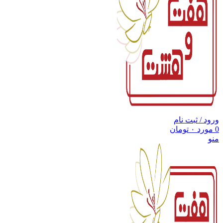
ورود / ثبت نام
0
مورد
۰
تومان
منو