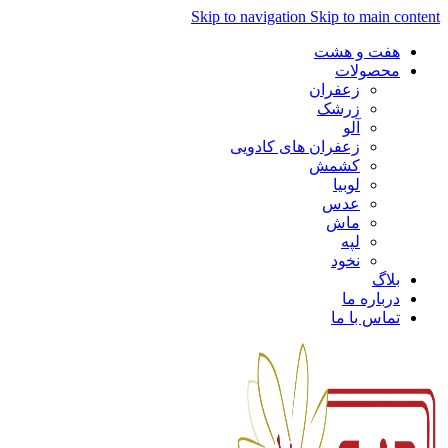
Skip to navigation
Skip to main content
هفت و هشت
محصولات
زعفران
زرشک
آلو
زعفران های کادویی
کشمش
لوبیا
عدس
ماش
لپه
نخود
بلاگ
درباره ما
تماس با ما