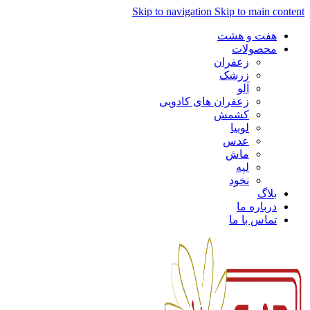
Skip to navigation
Skip to main content
هفت و هشت
محصولات
زعفران
زرشک
آلو
زعفران های کادویی
کشمش
لوبیا
عدس
ماش
لپه
نخود
بلاگ
درباره ما
تماس با ما