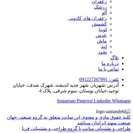
زعفران
زرشک
آلو
زعفران های کادویی
کشمش
لوبیا
عدس
ماش
لپه
نخود
بلاگ
درباره ما
تماس با ما
تلفن: 091227267991
آدرس :شهریار، شهر جدید اندیشه، شهرک صدف، خیابان
توحید،خیابان بوستان، سوم شرقی، پلاک 4
Instagram
Pinterest
Linkedin
Whatsapp
کلیه حقوق مادی و معنوی این سایت متعلق به گروه صنعتی جهان
صنعت سهند ایرانیان میباشد
طراحی و پشتیبانی سایت با گروه طراحی و پشتیبانی فریا