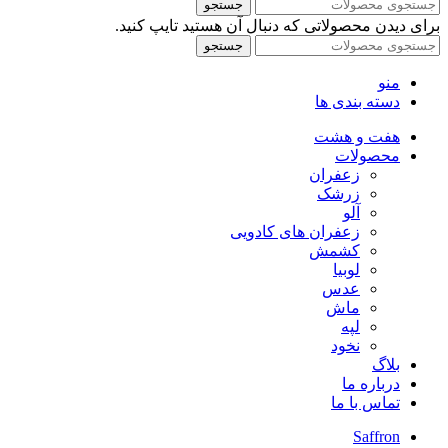
جستجو
برای دیدن محصولاتی که دنبال آن هستید تایپ کنید.
جستجو
منو
دسته بندی ها
هفت و هشت
محصولات
زعفران
زرشک
آلو
زعفران های کادویی
کشمش
لوبیا
عدس
ماش
لپه
نخود
بلاگ
درباره ما
تماس با ما
Saffron