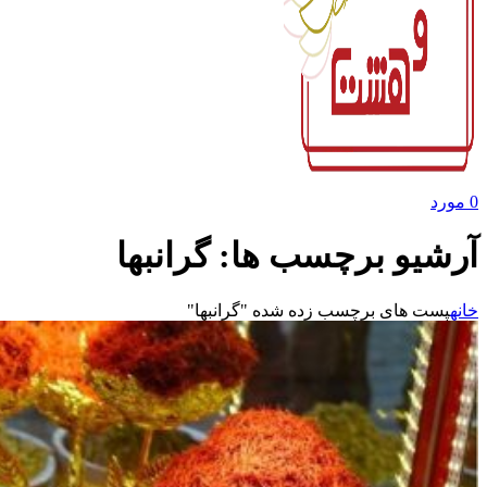
0
مورد
آرشیو برچسب ها: گرانبها
خانه
پست های برچسب زده شده "گرانبها"