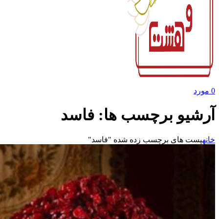
0
مورد
آرشیو برچسب ها: فاسد
خانه
پست های برچسب زده شده "فاسد"