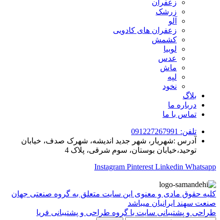
زعفران
زرشک
آلو
زعفران های کادویی
کشمش
لوبیا
عدس
ماش
لپه
نخود
بلاگ
درباره ما
تماس با ما
تلفن: 091227267991
آدرس :شهریار، شهر جدید اندیشه، شهرک صدف، خیابان
توحید،خیابان بوستان، سوم شرقی، پلاک 4
Instagram
Pinterest
Linkedin
Whatsapp
کلیه حقوق مادی و معنوی این سایت متعلق به گروه صنعتی جهان
صنعت سهند ایرانیان میباشد
طراحی و پشتیبانی سایت با گروه طراحی و پشتیبانی فریا