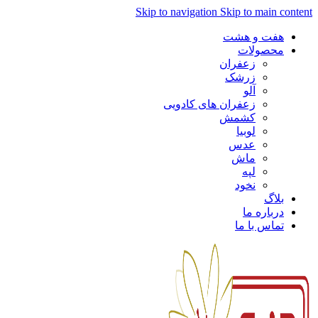
Skip to navigation
Skip to main content
هفت و هشت
محصولات
زعفران
زرشک
آلو
زعفران های کادویی
کشمش
لوبیا
عدس
ماش
لپه
نخود
بلاگ
درباره ما
تماس با ما