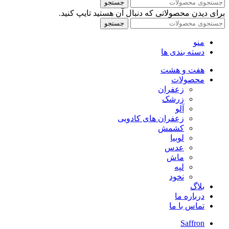
جستجو
برای دیدن محصولاتی که دنبال آن هستید تایپ کنید.
جستجو
منو
دسته بندی ها
هفت و هشت
محصولات
زعفران
زرشک
آلو
زعفران های کادویی
کشمش
لوبیا
عدس
ماش
لپه
نخود
بلاگ
درباره ما
تماس با ما
Saffron