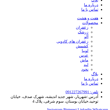
بلاگ
درباره ما
تماس با ما
هفت و هشت
محصولات
زعفران
زرشک
آلو
زعفران های کادویی
کشمش
لوبیا
عدس
ماش
لپه
نخود
بلاگ
درباره ما
تماس با ما
تلفن: 091227267991
آدرس :شهریار، شهر جدید اندیشه، شهرک صدف، خیابان
توحید،خیابان بوستان، سوم شرقی، پلاک 4
Instagram
Pinterest
Linkedin
Whatsapp