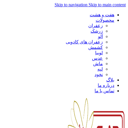
Skip to navigation
Skip to main content
هفت و هشت
محصولات
زعفران
زرشک
آلو
زعفران های کادویی
کشمش
لوبیا
عدس
ماش
لپه
نخود
بلاگ
درباره ما
تماس با ما