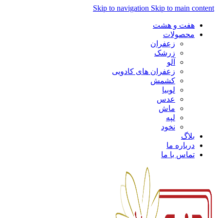
Skip to navigation
Skip to main content
هفت و هشت
محصولات
زعفران
زرشک
آلو
زعفران های کادویی
کشمش
لوبیا
عدس
ماش
لپه
نخود
بلاگ
درباره ما
تماس با ما