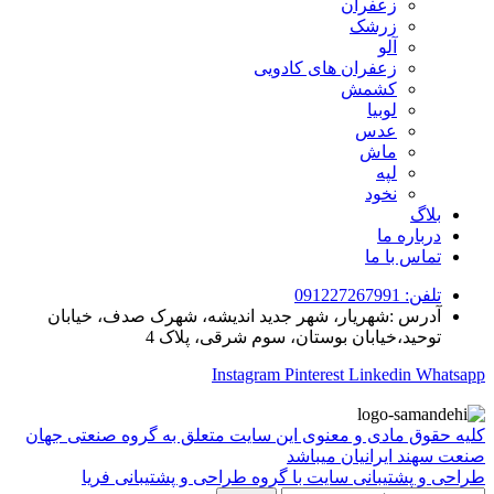
زعفران
زرشک
آلو
زعفران های کادویی
کشمش
لوبیا
عدس
ماش
لپه
نخود
بلاگ
درباره ما
تماس با ما
تلفن: 091227267991
آدرس :شهریار، شهر جدید اندیشه، شهرک صدف، خیابان
توحید،خیابان بوستان، سوم شرقی، پلاک 4
Instagram
Pinterest
Linkedin
Whatsapp
کلیه حقوق مادی و معنوی این سایت متعلق به گروه صنعتی جهان
صنعت سهند ایرانیان میباشد
طراحی و پشتیبانی سایت با گروه طراحی و پشتیبانی فریا