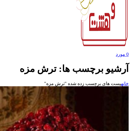
0
مورد
آرشیو برچسب ها: ترش مزه
خانه
پست های برچسب زده شده "ترش مزه"