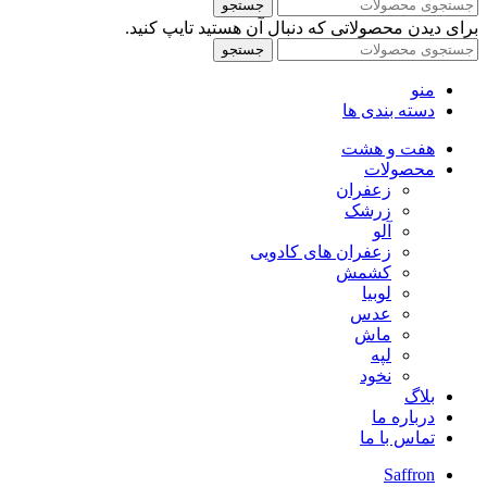
جستجو
برای دیدن محصولاتی که دنبال آن هستید تایپ کنید.
جستجو
منو
دسته بندی ها
هفت و هشت
محصولات
زعفران
زرشک
آلو
زعفران های کادویی
کشمش
لوبیا
عدس
ماش
لپه
نخود
بلاگ
درباره ما
تماس با ما
Saffron