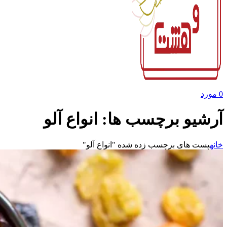
0
مورد
آرشیو برچسب ها: انواع آلو
خانه
پست های برچسب زده شده "انواع آلو"