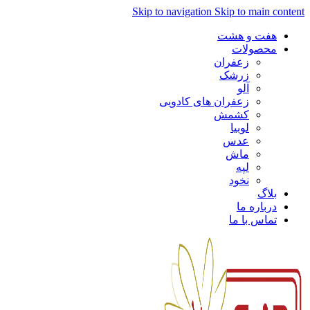
Skip to navigation
Skip to main content
هفت و هشت
محصولات
زعفران
زرشک
آلو
زعفران های کادویی
کشمش
لوبیا
عدس
ماش
لپه
نخود
بلاگ
درباره ما
تماس با ما