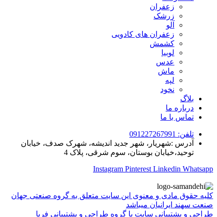
زعفران
زرشک
آلو
زعفران های کادویی
کشمش
لوبیا
عدس
ماش
لپه
نخود
بلاگ
درباره ما
تماس با ما
تلفن: 091227267991
آدرس :شهریار، شهر جدید اندیشه، شهرک صدف، خیابان
توحید،خیابان بوستان، سوم شرقی، پلاک 4
Instagram
Pinterest
Linkedin
Whatsapp
کلیه حقوق مادی و معنوی این سایت متعلق به گروه صنعتی جهان
صنعت سهند ایرانیان میباشد
طراحی و پشتیبانی سایت با گروه طراحی و پشتیبانی فریا