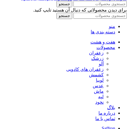
جستجو
برای دیدن محصولاتی که دنبال آن هستید تایپ کنید.
جستجو
منو
دسته بندی ها
هفت و هشت
محصولات
زعفران
زرشک
آلو
زعفران های کادویی
کشمش
لوبیا
عدس
ماش
لپه
نخود
بلاگ
درباره ما
تماس با ما
Saffron