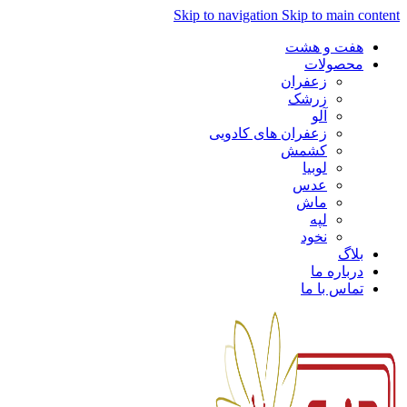
Skip to navigation
Skip to main content
هفت و هشت
محصولات
زعفران
زرشک
آلو
زعفران های کادویی
کشمش
لوبیا
عدس
ماش
لپه
نخود
بلاگ
درباره ما
تماس با ما