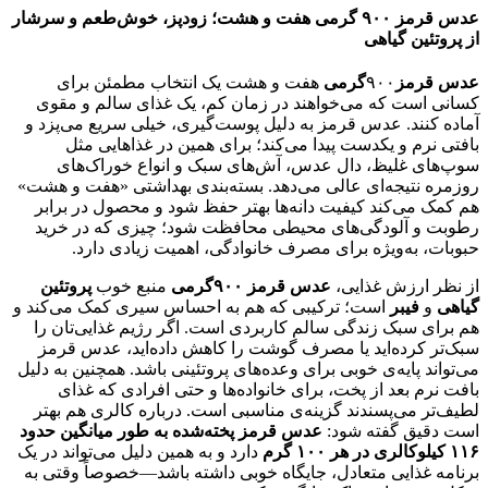
عدس قرمز ۹۰۰ گرمی هفت و هشت؛ زودپز، خوش‌طعم و سرشار
از پروتئین گیاهی
عدس قرمز
۹۰۰
گرمی
هفت و هشت یک انتخاب مطمئن برای
کسانی است که می‌خواهند در زمان کم، یک غذای سالم و مقوی
آماده کنند. عدس قرمز به دلیل پوست‌گیری، خیلی سریع می‌پزد و
بافتی نرم و یکدست پیدا می‌کند؛ برای همین در غذاهایی مثل
سوپ‌های غلیظ، دال عدس، آش‌های سبک و انواع خوراک‌های
روزمره نتیجه‌ای عالی می‌دهد. بسته‌بندی بهداشتی «هفت و هشت»
هم کمک می‌کند کیفیت دانه‌ها بهتر حفظ شود و محصول در برابر
رطوبت و آلودگی‌های محیطی محافظت شود؛ چیزی که در خرید
حبوبات، به‌ویژه برای مصرف خانوادگی، اهمیت زیادی دارد.
از نظر ارزش غذایی،
عدس قرمز ۹۰۰گرمی
منبع خوب
پروتئین
گیاهی
و
فیبر
است؛ ترکیبی که هم به احساس سیری کمک می‌کند و
هم برای سبک زندگی سالم کاربردی است. اگر رژیم غذایی‌تان را
سبک‌تر کرده‌اید یا مصرف گوشت را کاهش داده‌اید، عدس قرمز
می‌تواند پایه‌ی خوبی برای وعده‌های پروتئینی باشد. همچنین به دلیل
بافت نرم بعد از پخت، برای خانواده‌ها و حتی افرادی که غذای
لطیف‌تر می‌پسندند گزینه‌ی مناسبی است. درباره کالری هم بهتر
است دقیق گفته شود:
عدس قرمز پخته‌شده به طور میانگین حدود
۱۱۶ کیلوکالری در هر ۱۰۰ گرم
دارد و به همین دلیل می‌تواند در یک
برنامه غذایی متعادل، جایگاه خوبی داشته باشد—خصوصاً وقتی به