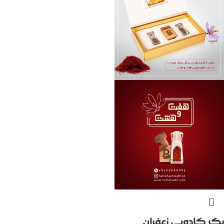
پک کادویی زعفران