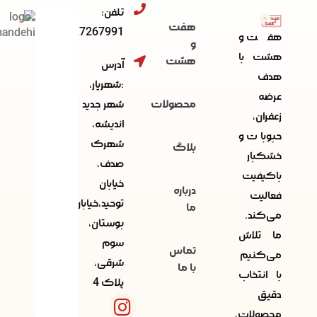
تلفن:
هفت
091227267991
هفت و
و
هشت با
هشت
آدرس
هدف
:شهریار،
عرضه
محصولات
شهر جدید
زعفران،
اندیشه،
حبوبات و
شهرک
بلاگ
خشکبار
صدف،
باکیفیت
خیابان
درباره
فعالیت
توحید،خیابان
ما
می‌کند.
بوستان،
ما تلاش
سوم
تماس
می‌کنیم
شرقی،
با ما
با انتخاب
پلاک 4
دقیق
محصولات،