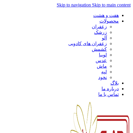
Skip to navigation
Skip to main content
هفت و هشت
محصولات
زعفران
زرشک
آلو
زعفران های کادویی
کشمش
لوبیا
عدس
ماش
لپه
نخود
بلاگ
درباره ما
تماس با ما