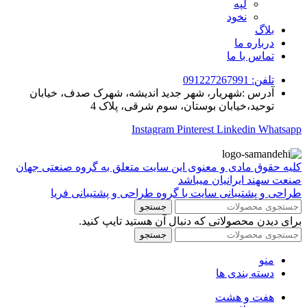
لپه
نخود
بلاگ
درباره ما
تماس با ما
تلفن: 091227267991
آدرس :شهریار، شهر جدید اندیشه، شهرک صدف، خیابان
توحید،خیابان بوستان، سوم شرقی، پلاک 4
Instagram
Pinterest
Linkedin
Whatsapp
کلیه حقوق مادی و معنوی این سایت متعلق به گروه صنعتی جهان
صنعت سهند ایرانیان میباشد
طراحی و پشتیبانی سایت با گروه طراحی و پشتیبانی فریا
جستجو
برای دیدن محصولاتی که دنبال آن هستید تایپ کنید.
جستجو
منو
دسته بندی ها
هفت و هشت