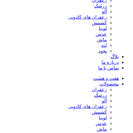
زعفران
زرشک
آلو
زعفران های کادویی
کشمش
لوبیا
عدس
ماش
لپه
نخود
بلاگ
درباره ما
تماس با ما
هفت و هشت
محصولات
زعفران
زرشک
آلو
زعفران های کادویی
کشمش
لوبیا
عدس
ماش