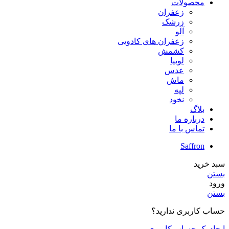
محصولات
زعفران
زرشک
آلو
زعفران های کادویی
کشمش
لوبیا
عدس
ماش
لپه
نخود
بلاگ
درباره ما
تماس با ما
Saffron
سبد خرید
بستن
ورود
بستن
حساب کاربری ندارید؟
ایجاد یک حساب کاربری