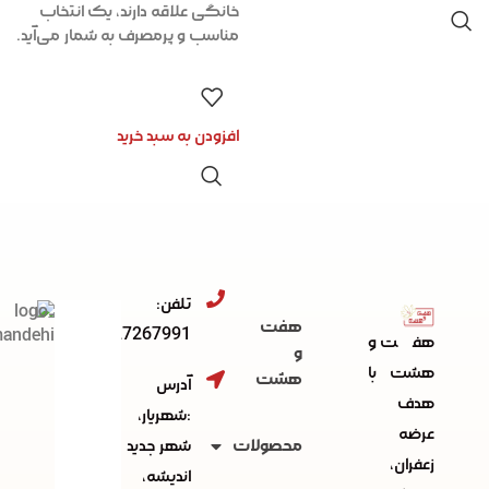
خانگی علاقه دارند، یک انتخاب
مناسب و پرمصرف به شمار می‌آید.
افزودن به سبد خرید
تلفن:
هفت
091227267991
هفت و
و
هشت با
هشت
آدرس
هدف
:شهریار،
عرضه
محصولات
شهر جدید
زعفران،
اندیشه،