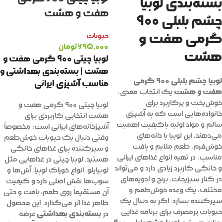
بسته‌بندی لوبیا
هفت و هشت
چشم بلبلی ۹۰۰
گرمی هفت و
حبوبات
۶۹۵,۰۰۰
تومان
هشت
لوبیا چیتی ۹۰۰ گرمی هفت و
هشت | بسته‌بندی بهداشتی و
لوبیا چشم بلبلی ۹۰۰ گرمی
مناسب آشپزی ایرانی
هفت و هشت
یک انتخاب مغذی،
خوش‌پخت و پرکاربرد برای
لوبیا چیتی ۹۰۰ گرمی هفت و
خانواده‌هایی است که به آشپزی
هشت انتخابی کاربردی برای
سالم و مواد اولیه باکیفیت اهمیت
آشپزخانه‌های ایرانی است؛ مخصوصاً
می‌دهند. این لوبیا با دانه‌های
وقتی دنبال یک حبوبات خوش‌طعم
خوش‌فرم، طعم ملایم و بافت
و سیرکننده برای غذاهای خانگی
مناسب، در تهیه انواع غذاهای ایرانی
هستید. لوبیا چیتی در غذاهایی مثل
و خانگی کاربرد زیادی دارد و می‌تواند
لوبیاپلو، انواع خوراک لوبیا، آش‌ها و
در کنار سبزیجات، برنج و ادویه‌های
سوپ‌ها نقش اصلی دارد و کیفیت
مختلف، یک وعده خوش‌طعم و
آن مستقیماً روی طعم، بافت و حتی
سیرکننده بسازد. اگر به دنبال یک
ظاهر غذا اثر می‌گذارد. این محصول
حبوبات پرمصرف برای برنامه غذایی
بسته‌بندی بهداشتی
در
عرضه