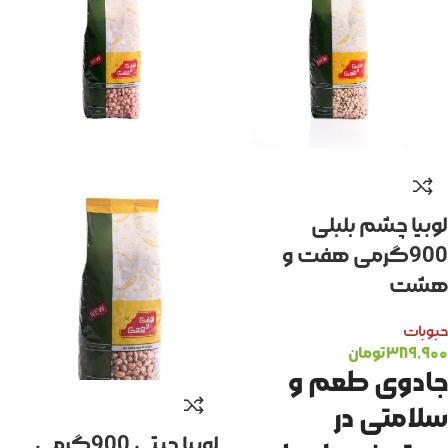
لوبیا چشم بلبلی
900گرمی هفت و
هشت
حبوبات
۳۸۹,۹۰۰
تومان
جادوی طعم و
سلامتی در
لوبیا چیتی 900گرمی