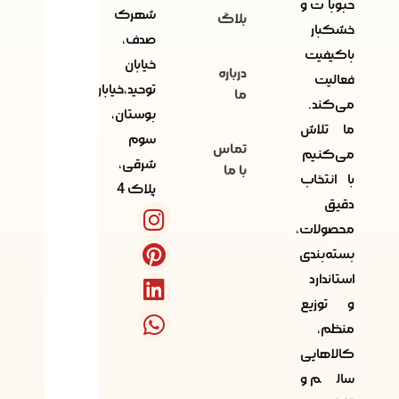
حبوبات و
شهرک
بلاگ
خشکبار
صدف،
باکیفیت
خیابان
درباره
فعالیت
توحید،خیابان
ما
می‌کند.
بوستان،
ما تلاش
سوم
تماس
می‌کنیم
شرقی،
با ما
با انتخاب
پلاک 4
دقیق
محصولات،
بسته‌بندی
استاندارد
و توزیع
منظم،
کالاهایی
سالم و