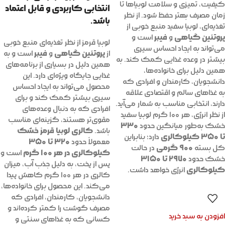
کیفیت، تمیزی و سلامت لوبیاها تا
انتخابی کاربردی و قابل اعتماد
زمان مصرف بهتر حفظ شود. از نظر
باشد.
تغذیه‌ای، لوبیا سفید منبع خوبی از
پروتئین گیاهی
فیبر
و
است و
لوبیا قرمز از نظر تغذیه‌ای منبع خوبی
می‌تواند به ایجاد احساس سیری
پروتئین گیاهی
فیبر
از
و
است و به
بیشتر در وعده غذایی کمک کند. به
همین دلیل در بسیاری از برنامه‌های
همین دلیل برای خانواده‌ها،
غذایی جایگاه ویژه‌ای دارد. این
دانشجویان، کارمندان و افرادی که
محصول می‌تواند به ایجاد احساس
به غذاهای سالم و اقتصادی علاقه
سیری بیشتر کمک کند و برای
دارند، انتخابی مناسب به شمار می‌آید.
افرادی که به دنبال وعده‌های
از نظر انرژی، هر ۱۰۰ گرم لوبیا سفید
مقوی‌تر هستند، گزینه‌ای مناسب
۳۳۰
خشک به‌طور میانگین حدود
کالری لوبیا قرمز خشک
باشد.
تا ۳۵۰ کیلوکالری
دارد؛ بنابراین
۳۲۰ تا ۳۵۰
معمولاً حدود
۹۰۰ گرمی
کل بسته
در حالت
کیلوکالری در هر ۱۰۰ گرم
است و
۲۹۷۰ تا ۳۱۵۰
خشک حدود
پس از پخت، به دلیل جذب آب، میزان
کیلوکالری
انرژی خواهد داشت.
کالری در هر ۱۰۰ گرم کاهش پیدا
می‌کند. این محصول برای خانواده‌ها،
دانشجویان، کارمندان، افرادی که
مصرف گوشت را کمتر کرده‌اند و
افزودن به سبد خرید
کسانی که به غذاهای سنتی و