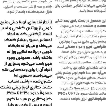
لوبیا چشم بلبلی ۹۰۰
روزانه هستید،
می‌شود تا هم نگهداری آن ساده‌تر
گرمی
می‌تواند انتخابی مطمئن برای
باشد و هم از نظر سلامت و تمیزی،
آشپزخانه شما باشد.
خیال مصرف‌کننده راحت‌تر شود.
بسته‌بندی بهداشتی
این محصول در
از نظر تغذیه‌ای، لوبیا چیتی منبع
هفت و هشت
عرضه می‌شود تا
خوبی از
پروتئین گیاهی
و
فیبر
کیفیت، سلامت و ماندگاری آن
است؛ ترکیبی که به ایجاد
بهتر حفظ شود. از نظر تغذیه‌ای، لوبیا
احساس سیری بیشتر کمک
پروتئین
چشم بلبلی منبع خوبی از
می‌کند و می‌تواند جایگاه
گیاهی، فیبر و مواد معدنی
است
خوبی در برنامه غذایی روزانه
و به همین دلیل برای خانواده‌ها،
دانشجویان، کارمندان و افرادی که
داشته باشد. همچنین وجود
به غذاهای سالم و اقتصادی علاقه
فیبر باعث می‌شود بسیاری از
دارند، گزینه‌ای کاربردی به شمار
افراد آن را برای وعده‌هایی که
می‌آید. هر ۱۰۰ گرم لوبیا چشم بلبلی
می‌خواهند «مقوی اما
۳۳۰
خشک به‌طور میانگین حدود
کنترل‌شده» باشد، انتخاب
تا ۳۵۰ کیلوکالری
انرژی دارد؛
کنند.
کالری لوبیا چیتی خشک
۹۰۰ گرمی
بنابراین کل بسته
در
معمولاً حدود
۳۳۰ تا ۳۵۰
۲۹۷۰ تا ۳۱۵۰
حالت خشک حدود
کیلوکالری
کیلوکالری در هر ۱۰۰ گرم
انرژی خواهد داشت.
است و پس از پخت، به دلیل