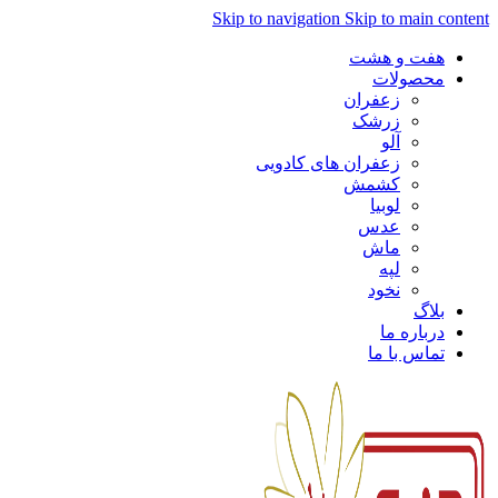
Skip to navigation
Skip to main content
هفت و هشت
محصولات
زعفران
زرشک
آلو
زعفران های کادویی
کشمش
لوبیا
عدس
ماش
لپه
نخود
بلاگ
درباره ما
تماس با ما