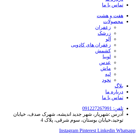
تماس با ما
هفت و هشت
محصولات
زعفران
زرشک
آلو
زعفران های کادویی
کشمش
لوبیا
عدس
ماش
لپه
نخود
بلاگ
درباره ما
تماس با ما
تلفن: 091227267991
آدرس :شهریار، شهر جدید اندیشه، شهرک صدف، خیابان
توحید،خیابان بوستان، سوم شرقی، پلاک 4
Instagram
Pinterest
Linkedin
Whatsapp