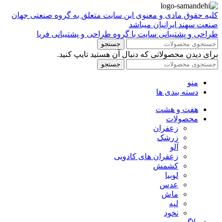
کلیه حقوق مادی و معنوی این سایت متعلق به گروه صنعتی جهان
صنعت سهند ایرانیان میباشد
طراحی و پشتیبانی سایت با گروه طراحی و پشتیبانی فریا
جستجو
برای دیدن محصولاتی که دنبال آن هستید تایپ کنید.
جستجو
منو
دسته بندی ها
هفت و هشت
محصولات
زعفران
زرشک
آلو
زعفران های کادویی
کشمش
لوبیا
عدس
ماش
لپه
نخود