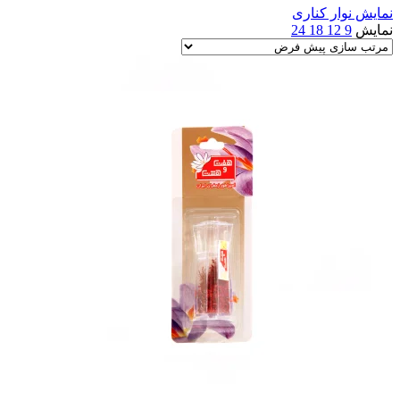
نمایش نوار کناری
نمایش
9
12
18
24