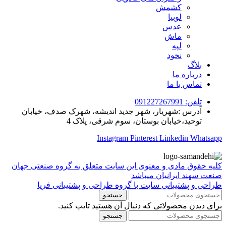
کشمش
لوبیا
عدس
ماش
لپه
نخود
بلاگ
درباره ما
تماس با ما
تلفن: 091227267991
آدرس :شهریار، شهر جدید اندیشه، شهرک صدف، خیابان
توحید،خیابان بوستان، سوم شرقی، پلاک 4
Instagram
Pinterest
Linkedin
Whatsapp
کلیه حقوق مادی و معنوی این سایت متعلق به گروه صنعتی جهان
صنعت سهند ایرانیان میباشد
طراحی و پشتیبانی سایت با گروه طراحی و پشتیبانی فریا
جستجو
برای دیدن محصولاتی که دنبال آن هستید تایپ کنید.
جستجو