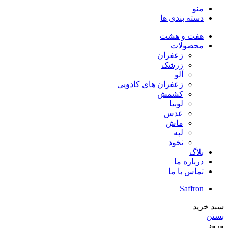
منو
دسته بندی ها
هفت و هشت
محصولات
زعفران
زرشک
آلو
زعفران های کادویی
کشمش
لوبیا
عدس
ماش
لپه
نخود
بلاگ
درباره ما
تماس با ما
Saffron
سبد خرید
بستن
ورود