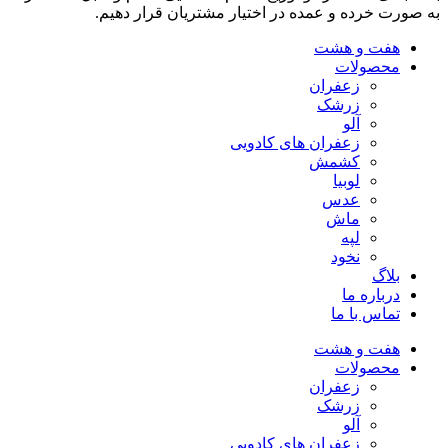
به صورت خرده و عمده در اختیار مشتریان قرار دهیم.
هفت و هشت
محصولات
زعفران
زرشک
آلو
زعفران های کادویی
کشمش
لوبیا
عدس
ماش
لپه
نخود
بلاگ
درباره ما
تماس با ما
هفت و هشت
محصولات
زعفران
زرشک
آلو
زعفران های کادویی