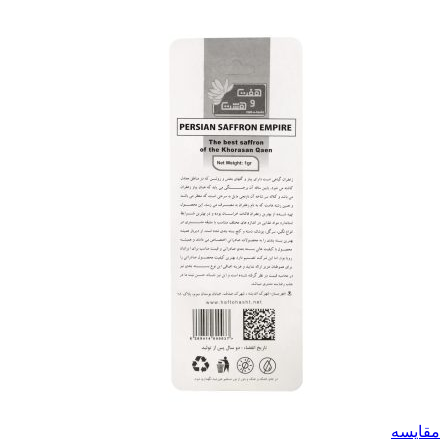
مقايسه