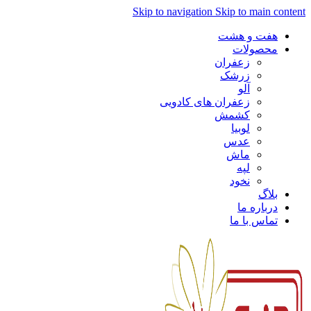
Skip to navigation
Skip to main content
هفت و هشت
محصولات
زعفران
زرشک
آلو
زعفران های کادویی
کشمش
لوبیا
عدس
ماش
لپه
نخود
بلاگ
درباره ما
تماس با ما